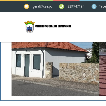
geral@cse.pt
229747194
Fac